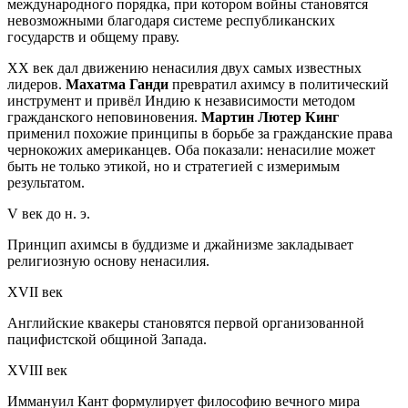
международного порядка, при котором войны становятся
невозможными благодаря системе республиканских
государств и общему праву.
XX век дал движению ненасилия двух самых известных
лидеров.
Махатма Ганди
превратил ахимсу в политический
инструмент и привёл Индию к независимости методом
гражданского неповиновения.
Мартин Лютер Кинг
применил похожие принципы в борьбе за гражданские права
чернокожих американцев. Оба показали: ненасилие может
быть не только этикой, но и стратегией с измеримым
результатом.
V век до н. э.
Принцип ахимсы в буддизме и джайнизме закладывает
религиозную основу ненасилия.
XVII век
Английские квакеры становятся первой организованной
пацифистской общиной Запада.
XVIII век
Иммануил Кант формулирует философию вечного мира