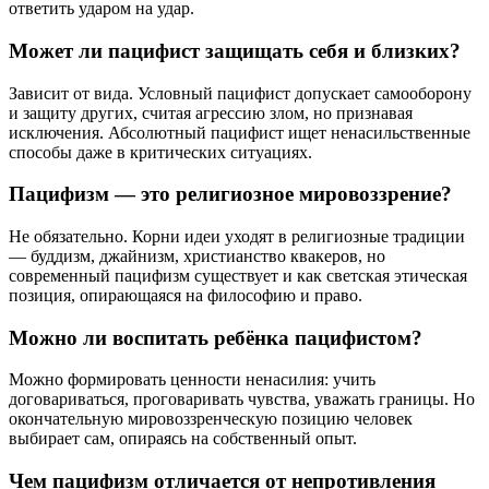
ответить ударом на удар.
Может ли пацифист защищать себя и близких?
Зависит от вида. Условный пацифист допускает самооборону
и защиту других, считая агрессию злом, но признавая
исключения. Абсолютный пацифист ищет ненасильственные
способы даже в критических ситуациях.
Пацифизм — это религиозное мировоззрение?
Не обязательно. Корни идеи уходят в религиозные традиции
— буддизм, джайнизм, христианство квакеров, но
современный пацифизм существует и как светская этическая
позиция, опирающаяся на философию и право.
Можно ли воспитать ребёнка пацифистом?
Можно формировать ценности ненасилия: учить
договариваться, проговаривать чувства, уважать границы. Но
окончательную мировоззренческую позицию человек
выбирает сам, опираясь на собственный опыт.
Чем пацифизм отличается от непротивления