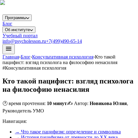
Программы
Блог
Об институте
Учебный портал
info@psycholesson.ru
+7(499)490-65-14
Главная
›
Блог
›
Консультативная психология
›
Кто такой
пацифист: взгляд психолога на философию ненасилия
#
Консультативная психология
Кто такой пацифист: взгляд психолога
на философию ненасилия
🕐 время прочтения:
10
минут
✍️ Автор:
Новикова Юлия
,
Руководитель УМО
Навигация:
→
Что такое пацифизм: определение и символика
→
История пацифизма от древности до XX века