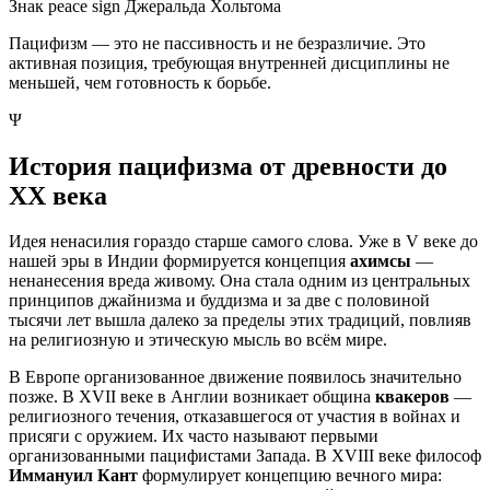
Знак peace sign Джеральда Хольтома
Пацифизм — это не пассивность и не безразличие. Это
активная позиция, требующая внутренней дисциплины не
меньшей, чем готовность к борьбе.
Ψ
История пацифизма от древности до
XX века
Идея ненасилия гораздо старше самого слова. Уже в V веке до
нашей эры в Индии формируется концепция
ахимсы
—
ненанесения вреда живому. Она стала одним из центральных
принципов джайнизма и буддизма и за две с половиной
тысячи лет вышла далеко за пределы этих традиций, повлияв
на религиозную и этическую мысль во всём мире.
В Европе организованное движение появилось значительно
позже. В XVII веке в Англии возникает община
квакеров
—
религиозного течения, отказавшегося от участия в войнах и
присяги с оружием. Их часто называют первыми
организованными пацифистами Запада. В XVIII веке философ
Иммануил Кант
формулирует концепцию вечного мира: