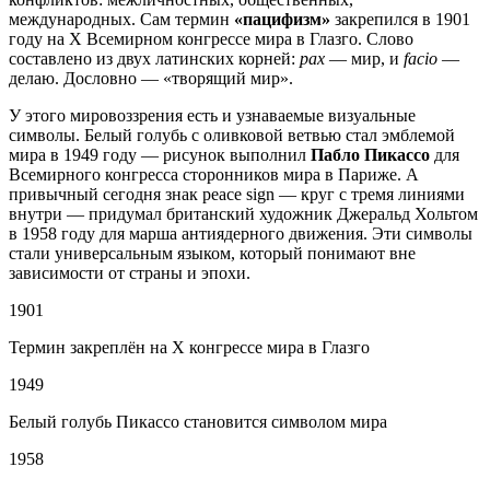
международных. Сам термин
«пацифизм»
закрепился в 1901
году на X Всемирном конгрессе мира в Глазго. Слово
составлено из двух латинских корней:
pax
— мир, и
facio
—
делаю. Дословно — «творящий мир».
У этого мировоззрения есть и узнаваемые визуальные
символы. Белый голубь с оливковой ветвью стал эмблемой
мира в 1949 году — рисунок выполнил
Пабло Пикассо
для
Всемирного конгресса сторонников мира в Париже. А
привычный сегодня знак peace sign — круг с тремя линиями
внутри — придумал британский художник Джеральд Хольтом
в 1958 году для марша антиядерного движения. Эти символы
стали универсальным языком, который понимают вне
зависимости от страны и эпохи.
1901
Термин закреплён на X конгрессе мира в Глазго
1949
Белый голубь Пикассо становится символом мира
1958