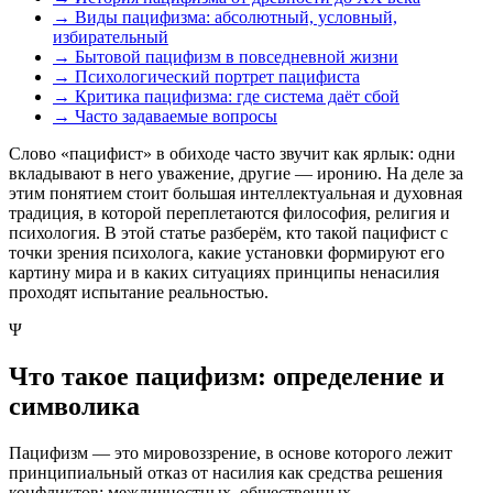
→
Виды пацифизма: абсолютный, условный,
избирательный
→
Бытовой пацифизм в повседневной жизни
→
Психологический портрет пацифиста
→
Критика пацифизма: где система даёт сбой
→
Часто задаваемые вопросы
Слово «пацифист» в обиходе часто звучит как ярлык: одни
вкладывают в него уважение, другие — иронию. На деле за
этим понятием стоит большая интеллектуальная и духовная
традиция, в которой переплетаются философия, религия и
психология. В этой статье разберём, кто такой пацифист с
точки зрения психолога, какие установки формируют его
картину мира и в каких ситуациях принципы ненасилия
проходят испытание реальностью.
Ψ
Что такое пацифизм: определение и
символика
Пацифизм — это мировоззрение, в основе которого лежит
принципиальный отказ от насилия как средства решения
конфликтов: межличностных, общественных,