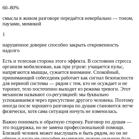
60–80%
смысла в живом разговоре передаётся невербально — тоном,
паузами, мимикой
1
нарушенное доверие способно закрыть откровенность
надолго
Есть и телесная сторона этого эффекта. В состоянии стресса
организм мобилизован, как при угрозе: учащается пульс,
напрягаются мышцы, сужается внимание. Спокойный,
принимающий собеседник работает как сигнал безопасности
для нервной системы — рядом с тем, кто не осуждает и не
торопит, тело постепенно выходит из режима тревоги. Этот
механизм называют со-регуляцией: мы буквально
успокаиваемся через присутствие другого человека. Поэтому
иногда после хорошего разговора по душам становится легче
физически, хотя сама ситуация ничуть не изменилась.
Важно понимать и обратную сторону. Разговор по душам —
это поддержка, но не замена профессиональной помощи.
Близкий человек может выслушать и быть рядом, но он не
обязан и часто не способен выдержать чужую сильную боль,