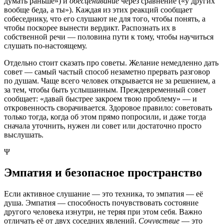
думать раньше») и
обесценивание
через сравнение («у других
вообще беда, а ты»). Каждая из этих реакций сообщает
собеседнику, что его слушают не для того, чтобы понять, а
чтобы поскорее вынести вердикт. Распознать их в
собственной речи — половина пути к тому, чтобы научиться
слушать по-настоящему.
Отдельно стоит сказать про советы. Желание немедленно дать
совет — самый частый способ незаметно прервать разговор
по душам. Чаще всего человек открывается не за решением, а
за тем, чтобы быть услышанным. Преждевременный совет
сообщает: «давай быстрее закроем твою проблему» — и
откровенность сворачивается. Здоровое правило: советовать
только тогда, когда об этом прямо попросили, и даже тогда
сначала уточнить, нужен ли совет или достаточно просто
выслушать.
Ψ
Эмпатия и безопасное пространство
Если активное слушание — это техника, то эмпатия — её
душа. Эмпатия — способность почувствовать состояние
другого человека изнутри, не теряя при этом себя. Важно
отличать её от двух соседних явлений.
Сочувствие
— это