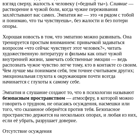
взгляд сверху, жалость к человеку («бедный ты»).
Слияние
—
растворение в чужой боли, когда чужие переживания
захлёстывают вас самих. Эмпатия же — это «я рядом с тобой
и понимаю, что ты чувствуешь», без жалости и без потери
опоры.
Хорошая новость в том, что эмпатию можно развивать. Она
тренируется простым вниманием: привычкой задаваться
вопросом «что сейчас чувствует этот человек?», читать
художественную литературу и фильмы как опыт чужой
внутренней жизни, замечать собственные эмоции — ведь
распознать чужое чувство легче тому, кто в контакте со своим.
Чем лучше мы понимаем себя, тем точнее считываем других;
эмоциональная глухота к окружающим почти всегда
начинается с глухоты к самому себе.
Эмпатия и слушание создают то, что в психологии называют
безопасным пространством
— атмосферу, в которой можно
говорить о трудном, не опасаясь осуждения, насмешки или
того, что сказанное обернётся против тебя. Безопасное
пространство держится на нескольких опорах, и любая из них,
если её убрать, разрушает доверие.
Отсутствие осуждения