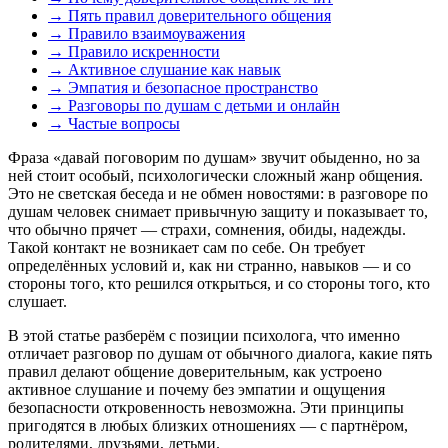
→
Пять правил доверительного общения
→
Правило взаимоуважения
→
Правило искренности
→
Активное слушание как навык
→
Эмпатия и безопасное пространство
→
Разговоры по душам с детьми и онлайн
→
Частые вопросы
Фраза «давай поговорим по душам» звучит обыденно, но за
ней стоит особый, психологически сложный жанр общения.
Это не светская беседа и не обмен новостями: в разговоре по
душам человек снимает привычную защиту и показывает то,
что обычно прячет — страхи, сомнения, обиды, надежды.
Такой контакт не возникает сам по себе. Он требует
определённых условий и, как ни странно, навыков — и со
стороны того, кто решился открыться, и со стороны того, кто
слушает.
В этой статье разберём с позиции психолога, что именно
отличает разговор по душам от обычного диалога, какие пять
правил делают общение доверительным, как устроено
активное слушание и почему без эмпатии и ощущения
безопасности откровенность невозможна. Эти принципы
пригодятся в любых близких отношениях — с партнёром,
родителями, друзьями, детьми.