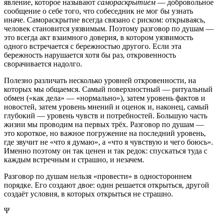
явление, которое называют
самораскрытием
— добровольное
сообщение о себе того, что собеседник не мог бы узнать
иначе. Самораскрытие всегда связано с риском: открываясь,
человек становится уязвимым. Поэтому разговор по душам —
это всегда акт взаимного доверия, в котором уязвимость
одного встречается с бережностью другого. Если эта
бережность нарушается хотя бы раз, откровенность
сворачивается надолго.
Полезно различать несколько уровней откровенности, на
которых мы общаемся. Самый поверхностный — ритуальный
обмен («как дела» — «нормально»), затем уровень фактов и
новостей, затем уровень мнений и оценок и, наконец, самый
глубокий — уровень чувств и потребностей. Большую часть
жизни мы проводим на первых трёх. Разговор по душам —
это короткое, но важное погружение на последний уровень,
где звучит не «что я думаю», а «что я чувствую и чего боюсь».
Именно поэтому он так ценен и так редок: спускаться туда с
каждым встречным и страшно, и незачем.
Разговор по душам нельзя «провести» в одностороннем
порядке. Его создают двое: один решается открыться, другой
создаёт условия, в которых открыться не страшно.
Ψ