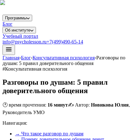
Программы
Блог
Об институте
Учебный портал
info@psycholesson.ru
+7(499)490-65-14
Главная
›
Блог
›
Консультативная психология
›
Разговоры по
душам: 5 правил доверительного общения
#
Консультативная психология
Разговоры по душам: 5 правил
доверительного общения
🕐 время прочтения:
16
минут
✍️ Автор:
Новикова Юлия
,
Руководитель УМО
Навигация:
→
Что такое разговор по душам
→
Почему доверительное общение лечит