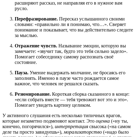
расширяют рассказ, не направляя его в нужное вам
русло.
Перефразирование.
Пересказ услышанного своими
словами: «правильно ли я понимаю, что…». Сверяет
понимание и показывает, что вы действительно следите
за мыслью.
Отражение чувств.
Называние эмоции, которую вы
замечаете: «звучит так, будто это тебя сильно задело».
Помогает собеседнику самому распознать своё
состояние.
Пауза.
Умение выдержать молчание, не бросаясь его
заполнять. Именно в паузе часто рождается самое
важное, что человек не решался сказать.
Резюмирование.
Короткая сборка сказанного в конце:
«если собрать вместе — тебя тревожит вот это и это».
Помогает увидеть картину целиком.
У активного слушания есть несколько типичных врагов,
которые незаметно подменяют контакт. Это
оценка
(«ну ты,
конечно, погорячился»),
интерпретация
свысока («на самом
деле ты просто завидуешь»),
морализаторство
(«надо было