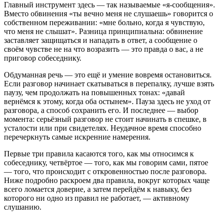
Главный инструмент здесь — так называемые «я-сообщения».
Вместо обвинения «ты вечно меня не слушаешь» говорится о
собственном переживании: «мне больно, когда я чувствую,
что меня не слышат». Разница принципиальна: обвинение
заставляет защищаться и нападать в ответ, а сообщение о
своём чувстве не на что возразить — это правда о вас, а не
приговор собеседнику.
Обдуманная речь — это ещё и умение вовремя остановиться.
Если разговор начинает скатываться в перепалку, лучше взять
паузу, чем продолжать на повышенных тонах: «давай
вернёмся к этому, когда оба остынем». Пауза здесь не уход от
разговора, а способ сохранить его. И последнее — выбор
момента: серьёзный разговор не стоит начинать в спешке, в
усталости или при свидетелях. Неудачное время способно
перечеркнуть самые искренние намерения.
Первые три правила касаются того, как мы относимся к
собеседнику, четвёртое — того, как мы говорим сами, пятое
— того, что происходит с откровенностью после разговора.
Ниже подробно раскроем два правила, вокруг которых чаще
всего ломается доверие, а затем перейдём к навыку, без
которого ни одно из правил не работает, — активному
слушанию.