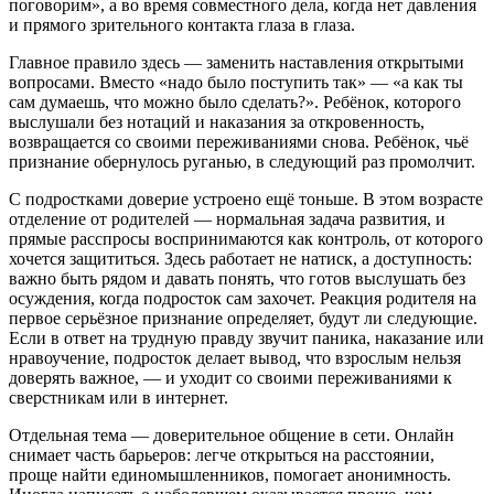
поговорим», а во время совместного дела, когда нет давления
и прямого зрительного контакта глаза в глаза.
Главное правило здесь — заменить наставления открытыми
вопросами. Вместо «надо было поступить так» — «а как ты
сам думаешь, что можно было сделать?». Ребёнок, которого
выслушали без нотаций и наказания за откровенность,
возвращается со своими переживаниями снова. Ребёнок, чьё
признание обернулось руганью, в следующий раз промолчит.
С подростками доверие устроено ещё тоньше. В этом возрасте
отделение от родителей — нормальная задача развития, и
прямые расспросы воспринимаются как контроль, от которого
хочется защититься. Здесь работает не натиск, а доступность:
важно быть рядом и давать понять, что готов выслушать без
осуждения, когда подросток сам захочет. Реакция родителя на
первое серьёзное признание определяет, будут ли следующие.
Если в ответ на трудную правду звучит паника, наказание или
нравоучение, подросток делает вывод, что взрослым нельзя
доверять важное, — и уходит со своими переживаниями к
сверстникам или в интернет.
Отдельная тема — доверительное общение в сети. Онлайн
снимает часть барьеров: легче открыться на расстоянии,
проще найти единомышленников, помогает анонимность.