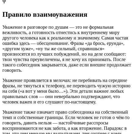
Ψ
Правило взаимоуважения
Уважение в разговоре по душам — это не формальная
вежливость, а готовность отнестись к внутреннему миру
другого человека как к реальному и значимому. Самая частая
ошибка здесь — обесценивание. Фразы «да брось, ерунда»,
«другим хуже», «ну ты же сильный, справишься»
произносятся из лучших побуждений, но на деле сообщают:
твои чувства преувеличены, я не хочу их принимать. После
такого собеседник закрывается, даже если внешне продолжает
говорить.
Уважение проявляется в мелочах: не перебивать на середине
фразы, не тянуться к телефону, не переводить чужую историю
на себя («а вот у меня было…»). Эти детали важнее любых
правильных слов — они невербально подтверждают, что
человек важен и его слушают по-настоящему.
Уважение также означает право собеседника на собственный
темп и собственные границы. Если человек не готов о чём-то
говорить, давить нельзя — настойчивые расспросы
воспринимаются не как забота, а как вторжение. Парадокс в
том, что чем меньше мы выпытываем, тем охотнее с нами