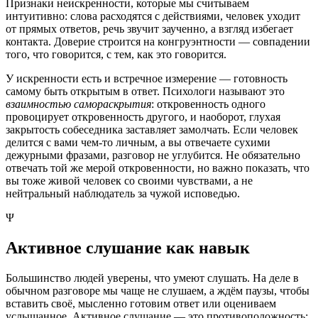
Признаки неискренности, которые мы считываем
интуитивно: слова расходятся с действиями, человек уходит
от прямых ответов, речь звучит заученно, а взгляд избегает
контакта. Доверие строится на конгруэнтности — совпадении
того, что говорится, с тем, как это говорится.
У искренности есть и встречное измерение — готовность
самому быть открытым в ответ. Психологи называют это
взаимностью самораскрытия
: откровенность одного
провоцирует откровенность другого, и наоборот, глухая
закрытость собеседника заставляет замолчать. Если человек
делится с вами чем-то личным, а вы отвечаете сухими
дежурными фразами, разговор не углубится. Не обязательно
отвечать той же мерой откровенности, но важно показать, что
вы тоже живой человек со своими чувствами, а не
нейтральный наблюдатель за чужой исповедью.
Ψ
Активное слушание как навык
Большинство людей уверены, что умеют слушать. На деле в
обычном разговоре мы чаще не слушаем, а ждём паузы, чтобы
вставить своё, мысленно готовим ответ или оцениваем
услышанное. Активное слушание — это противоположность: