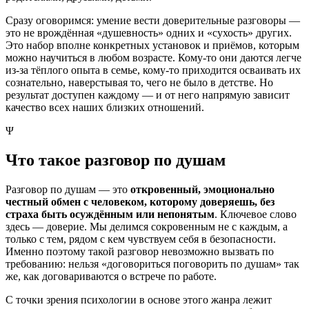
Сразу оговоримся: умение вести доверительные разговоры —
это не врождённая «душевность» одних и «сухость» других.
Это набор вполне конкретных установок и приёмов, которым
можно научиться в любом возрасте. Кому-то они даются легче
из-за тёплого опыта в семье, кому-то приходится осваивать их
сознательно, наверстывая то, чего не было в детстве. Но
результат доступен каждому — и от него напрямую зависит
качество всех наших близких отношений.
Ψ
Что такое разговор по душам
Разговор по душам — это
откровенный, эмоционально
честный обмен с человеком, которому доверяешь, без
страха быть осуждённым или непонятым
. Ключевое слово
здесь — доверие. Мы делимся сокровенным не с каждым, а
только с тем, рядом с кем чувствуем себя в безопасности.
Именно поэтому такой разговор невозможно вызвать по
требованию: нельзя «договориться поговорить по душам» так
же, как договариваются о встрече по работе.
С точки зрения психологии в основе этого жанра лежит