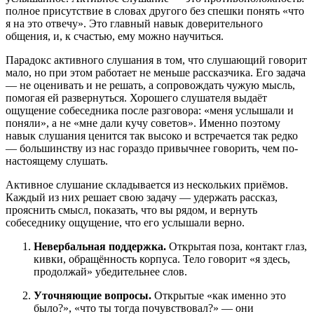
полное присутствие в словах другого без спешки понять «что
я на это отвечу». Это главный навык доверительного
общения, и, к счастью, ему можно научиться.
Парадокс активного слушания в том, что слушающий говорит
мало, но при этом работает не меньше рассказчика. Его задача
— не оценивать и не решать, а сопровождать чужую мысль,
помогая ей развернуться. Хорошего слушателя выдаёт
ощущение собеседника после разговора: «меня услышали и
поняли», а не «мне дали кучу советов». Именно поэтому
навык слушания ценится так высоко и встречается так редко
— большинству из нас гораздо привычнее говорить, чем по-
настоящему слушать.
Активное слушание складывается из нескольких приёмов.
Каждый из них решает свою задачу — удержать рассказ,
прояснить смысл, показать, что вы рядом, и вернуть
собеседнику ощущение, что его услышали верно.
Невербальная поддержка.
Открытая поза, контакт глаз,
кивки, обращённость корпуса. Тело говорит «я здесь,
продолжай» убедительнее слов.
Уточняющие вопросы.
Открытые «как именно это
было?», «что ты тогда почувствовал?» — они